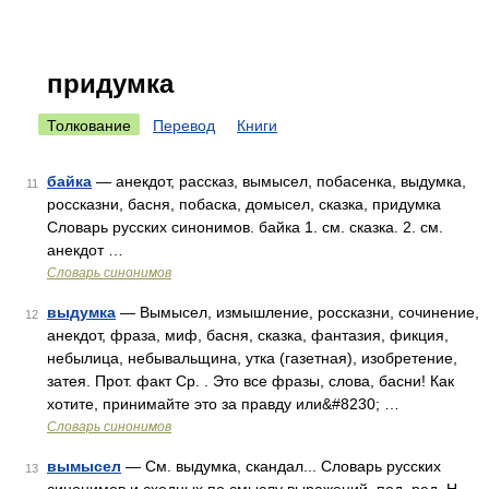
придумка
Толкование
Перевод
Книги
байка
— анекдот, рассказ, вымысел, побасенка, выдумка,
11
россказни, басня, побаска, домысел, сказка, придумка
Словарь русских синонимов. байка 1. см. сказка. 2. см.
анекдот …
Словарь синонимов
выдумка
— Вымысел, измышление, россказни, сочинение,
12
анекдот, фраза, миф, басня, сказка, фантазия, фикция,
небылица, небывальщина, утка (газетная), изобретение,
затея. Прот. факт Ср. . Это все фразы, слова, басни! Как
хотите, принимайте это за правду или&#8230; …
Словарь синонимов
вымысел
— См. выдумка, скандал... Словарь русских
13