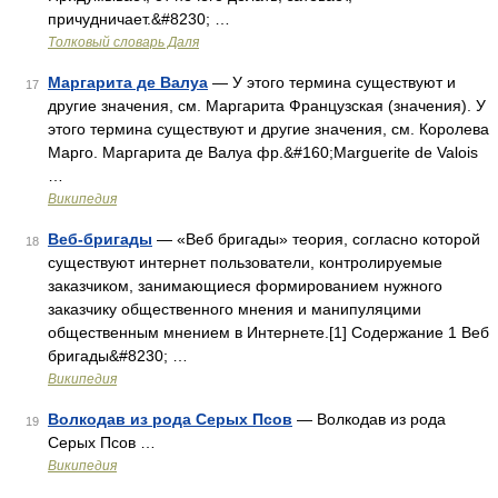
причудничает.&#8230; …
Толковый словарь Даля
Маргарита де Валуа
— У этого термина существуют и
17
другие значения, см. Маргарита Французская (значения). У
этого термина существуют и другие значения, см. Королева
Марго. Маргарита де Валуа фр.&#160;Marguerite de Valois
…
Википедия
Веб-бригады
— «Веб бригады» теория, согласно которой
18
существуют интернет пользователи, контролируемые
заказчиком, занимающиеся формированием нужного
заказчику общественного мнения и манипуляцими
общественным мнением в Интернете.[1] Содержание 1 Веб
бригады&#8230; …
Википедия
Волкодав из рода Серых Псов
— Волкодав из рода
19
Серых Псов …
Википедия