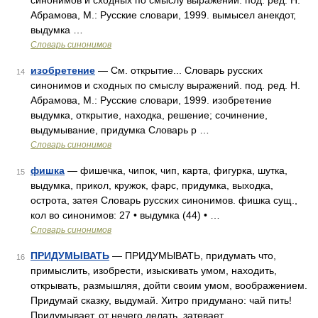
синонимов и сходных по смыслу выражений. под. ред. Н.
Абрамова, М.: Русские словари, 1999. вымысел анекдот,
выдумка …
Словарь синонимов
изобретение
— См. открытие... Словарь русских
14
синонимов и сходных по смыслу выражений. под. ред. Н.
Абрамова, М.: Русские словари, 1999. изобретение
выдумка, открытие, находка, решение; сочинение,
выдумывание, придумка Словарь р …
Словарь синонимов
фишка
— фишечка, чипок, чип, карта, фигурка, шутка,
15
выдумка, прикол, кружок, фарс, придумка, выходка,
острота, затея Словарь русских синонимов. фишка сущ.,
кол во синонимов: 27 • выдумка (44) • …
Словарь синонимов
ПРИДУМЫВАТЬ
— ПРИДУМЫВАТЬ, придумать что,
16
примыслить, изобрести, изыскивать умом, находить,
открывать, размышляя, дойти своим умом, воображением.
Придумай сказку, выдумай. Хитро придумано: чай пить!
Придумывает, от нечего делать, затевает,